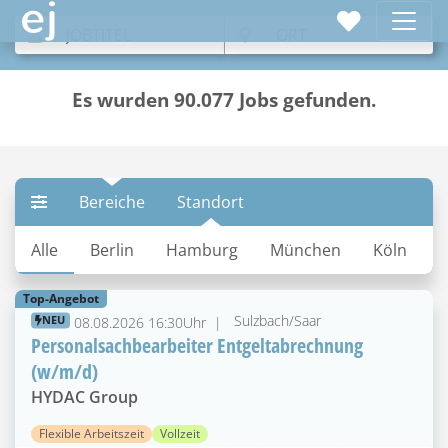
Es wurden 90.077 Jobs gefunden.
Bereiche
Standort
Alle
Berlin
Hamburg
München
Köln
F
Top-Angebot
Sulzbach/Saar
NEU
08.08.2026 16:30Uhr
Personalsachbearbeiter Entgeltabrechnung
(w/m/d)
HYDAC Group
Flexible Arbeitszeit
Vollzeit