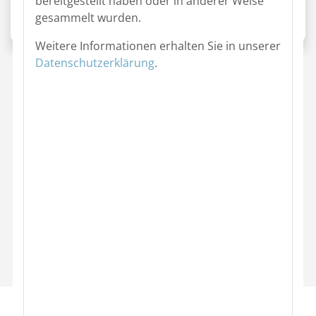
bereitgestellt haben oder in anderer Weise
gesammelt wurden.
Weitere Informationen erhalten Sie in unserer
Datenschutzerklärung
.
Jobs Finance, Human Resouces / Personal, Marketing, V