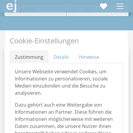
Cookie-Einstellungen
Zustimmung
Details
Hinweise
Jobs nach Beruf
Unsere Webseite verwendet Cookies, um
M
Informationen zu personalisieren, soziale
Medien einzubinden und die Besuche zu
analysieren.
M
A
B
C
D
E
F
G
H
I
J
K
L
N
Dazu gehört auch eine Weitergabe von
O
P
Q
R
S
T
U
V
W
X
Y
Z
Informationen an Partner. Diese führen die
Informationen möglicherweise mit weiteren
Jobs Marketing, PR, Business
Daten zusammen, die unsere Nutzer ihnen
Development, Kommunikation