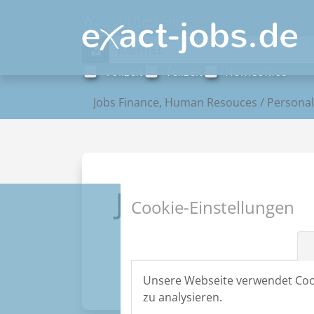
Was suchen Sie?
Vollzeit
Teilzeit
Homeoffice
Jobs Finance, Human Resouces / Personal,
Jobs nach Beru
Cookie-Einstellungen
Unsere Webseite verwendet Cook
zu analysieren.